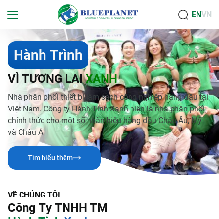
EN
VN
H
à
n
h
T
r
ì
n
h
V
Ì
T
Ư
Ơ
N
G
L
A
I
X
A
N
H
Nhà phân phối thiết bị làm sạch công nghiệp hàng đầu tại
Việt Nam. Công ty Hành Tinh Xanh hiện là nhà phân phối
chính thức cho một số nhãn hiệu hàng đầu Châu Âu, Mỹ
và Châu Á.
Tìm hiểu thêm
V
Ề
C
H
Ú
N
G
T
Ô
I
C
ô
n
g
T
y
T
N
H
H
T
M