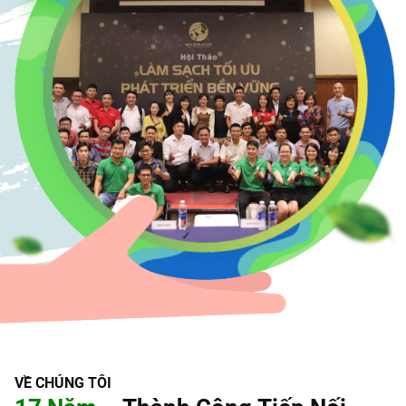
V
Ề
C
H
Ú
N
G
T
Ô
I