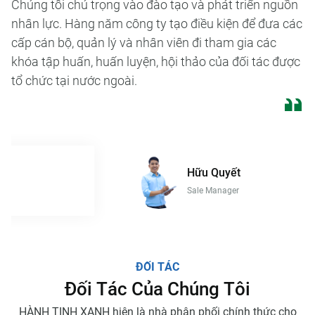
u
Chúng tôi chú trọng vào đào tạo và phát triển nguồn
cấ
ây
nhân lực. Hàng năm công ty tạo điều kiện để đưa các
kh
cấp cán bộ, quản lý và nhân viên đi tham gia các
tổ
khóa tập huấn, huấn luyện, hội thảo của đối tác được
tổ chức tại nước ngoài.
Thiện Phúc
Founder & CEO
Đ
Ố
I
T
Á
C
Đ
ố
i
T
á
c
C
ủ
a
C
h
ú
n
g
T
ô
i
HÀNH TINH XANH hiện là nhà phân phối chính thức cho