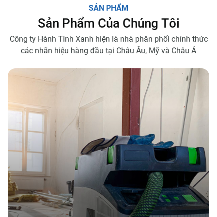
S
Ả
N
P
H
Ẩ
M
S
ả
n
P
h
ẩ
m
C
ủ
a
C
h
ú
n
g
T
ô
i
Công ty Hành Tinh Xanh hiện là nhà phân phối chính thức
các nhãn hiệu hàng đầu tại Châu Âu, Mỹ và Châu Á