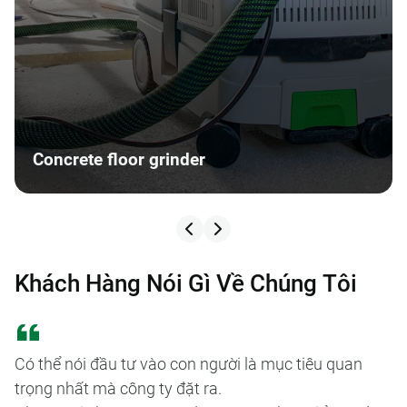
Concrete floor grinder
K
h
á
c
h
H
à
n
g
N
ó
i
G
ì
V
ề
C
h
ú
n
g
T
ô
i
Có thể nói đầu tư vào con người là mục tiêu quan
Ch
trọng nhất mà công ty đặt ra.
n