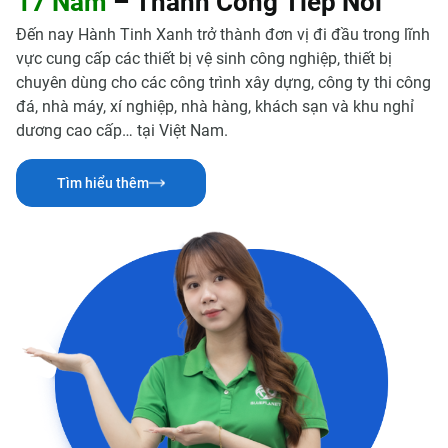
1
7
N
ă
m
–
T
h
à
n
h
C
ô
n
g
T
i
ế
p
N
ố
i
Đến nay Hành Tinh Xanh trở thành đơn vị đi đầu trong lĩnh
vực cung cấp các thiết bị vệ sinh công nghiệp, thiết bị
chuyên dùng cho các công trình xây dựng, công ty thi công
đá, nhà máy, xí nghiệp, nhà hàng, khách sạn và khu nghỉ
dương cao cấp… tại Việt Nam.
Tìm hiểu thêm