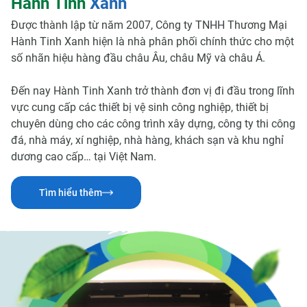
H
à
n
h
T
i
n
h
X
a
n
h
Được thành lập từ năm 2007, Công ty TNHH Thương Mại
Hành Tinh Xanh hiện là nhà phân phối chính thức cho một
số nhãn hiệu hàng đầu châu Âu, châu Mỹ và châu Á.
Đến nay Hành Tinh Xanh trở thành đơn vị đi đầu trong lĩnh
vực cung cấp các thiết bị vệ sinh công nghiệp, thiết bị
chuyên dùng cho các công trình xây dựng, công ty thi công
đá, nhà máy, xí nghiệp, nhà hàng, khách sạn và khu nghỉ
dương cao cấp… tại Việt Nam.
Tìm hiểu thêm