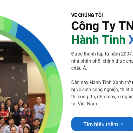
V
Ề
C
H
Ú
N
G
T
Ô
I
C
ô
n
g
T
y
T
H
à
n
h
T
i
n
h
Được thành lập từ năm 2007
nhà phân phối chính thức ch
châu Á.
Đến nay Hành Tinh Xanh trở t
bị vệ sinh công nghiệp, thiết
thi công đá, nhà máy, xí ngh
tại Việt Nam.
Tìm hiểu thêm