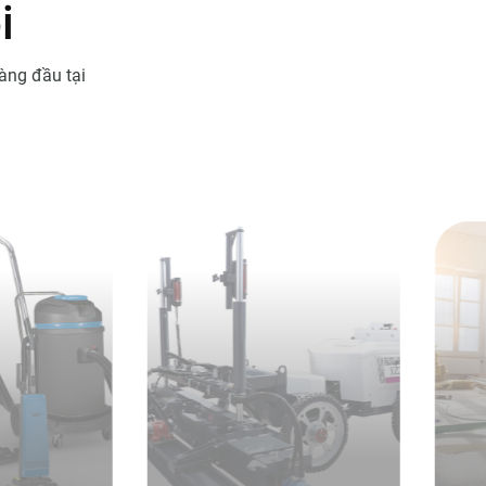
ô
i
àng đầu tại