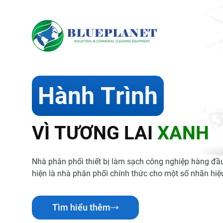
H
à
n
h
T
r
ì
n
h
V
Ì
T
Ư
Ơ
N
G
L
A
I
X
A
N
H
Nhà phân phối thiết bị làm sạch công nghiệp hàng đầ
hiện là nhà phân phối chính thức cho một số nhãn hi
Tìm hiểu thêm