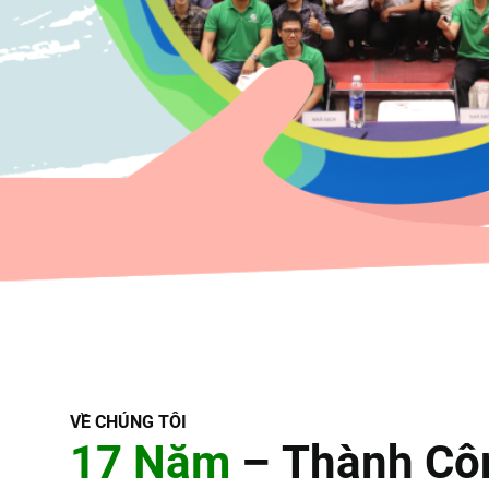
V
Ề
C
H
Ú
N
G
T
Ô
I
1
7
N
ă
m
–
T
h
à
n
h
C
ô