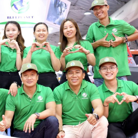
Hotline
ên hệ
VN
EN
0983 528 578