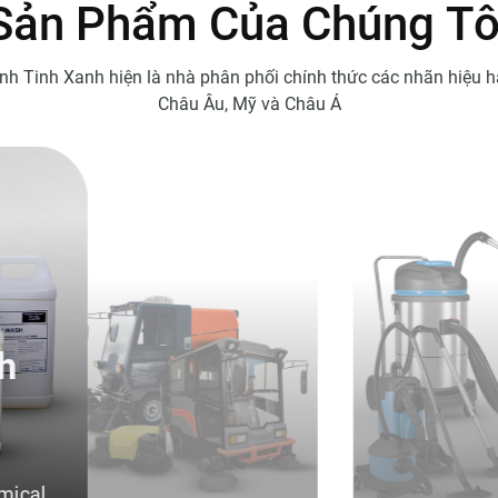
S
ả
n
P
h
ẩ
m
C
ủ
a
C
h
ú
n
g
T
nh Tinh Xanh hiện là nhà phân phối chính thức các nhãn hiệu h
Châu Âu, Mỹ và Châu Á
i