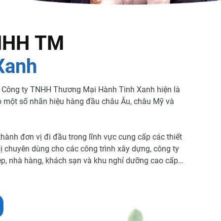
N
H
H
T
M
X
a
n
h
, Công ty TNHH Thương Mại Hành Tinh Xanh hiện là
o một số nhãn hiệu hàng đầu châu Âu, châu Mỹ và
hành đơn vị đi đầu trong lĩnh vực cung cấp các thiết
 bị chuyên dùng cho các công trình xây dựng, công ty
iệp, nhà hàng, khách sạn và khu nghỉ dưỡng cao cấp…