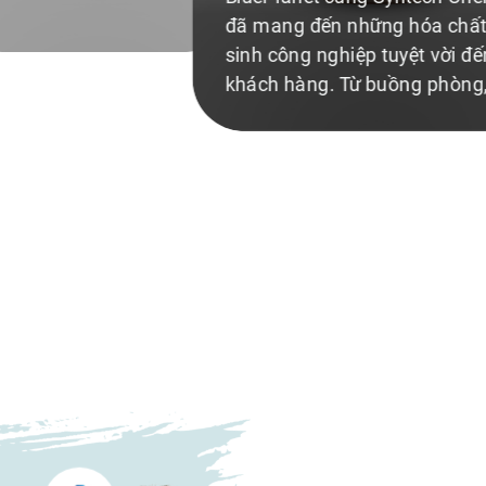
sạch, xe quét rác chất lượng với
công nghệ cao, đây được xem là
một dự án ra đời vô cùng tâm
huyết thuộc công ty TNHH TM
Hành Tinh Xanh.