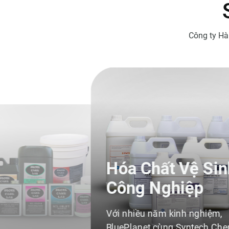
ao cấp… tại Việt Nam
Công ty Hà
Xe Quét Rác
Với sứ mệnh mang đến cho ngườ
tiêu dùng những sản phẩm làm