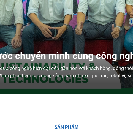
ớc chuyển mình cùng công ng
c đưa công nghệ hiện đại đến gần hơn với khách hàng, đồng thời
Phân phối thêm các dòng sản phẩm như xe quét rác, robot vệ si
S
Ả
N
P
H
Ẩ
M