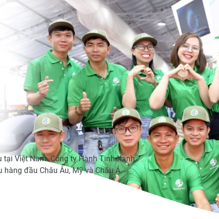
Trang chủ
Giới thiệu
Sản phẩm
Tin tức
Li
u tại Việt Nam. Công ty Hành Tinh Xanh
ệu hàng đầu Châu Âu, Mỹ và Châu Á.