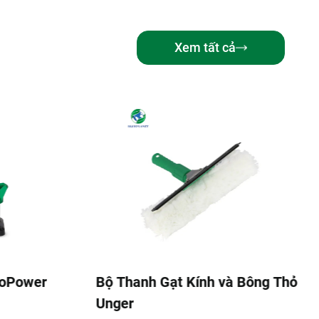
Xem tất cả
à Bông Thỏ
Bộ Dụng Cụ Vệ Sinh Kính Unger
AKG14