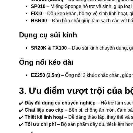
SP010
– Miếng Sponge hỗ trợ vệ sinh, giúp loại
FIXI0
– Đầu kẹp khăn, hỗ trợ vệ sinh linh hoạt, g
HBR00
– Đầu bàn chải giúp làm sạch các vết bẩ
Dụng cụ sủi kính
SR20K & TX100
– Dao sủi kính chuyên dụng, gi
Ống nối kéo dài
EZ250 (2,5m)
– Ống nối 2 khúc chắc chắn, giúp t
3. Ưu điểm vượt trội của 
✔️
Đầy đủ dụng cụ chuyên nghiệp
– Hỗ trợ làm sạch
✔️
Chất liệu cao cấp
– Bền bỉ, chống ăn mòn, đảm bảo
✔️
Thiết kế linh hoạt
– Dễ dàng tháo lắp, thay thế và 
✔️
Tối ưu chi phí
– Bộ sản phẩm đầy đủ, tiết kiệm hơ