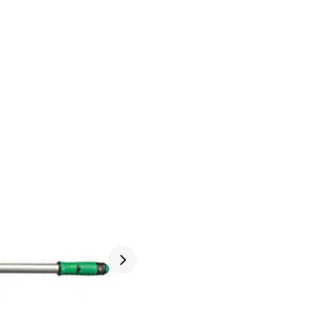
Hotline
iên hệ
VN
0983 528 578