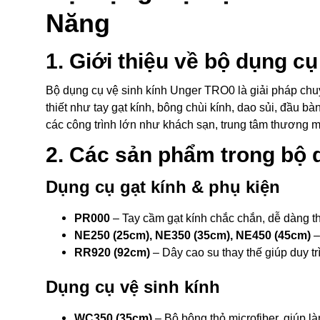
Năng
1. Giới thiệu về bộ dụng c
Bộ dụng cụ vệ sinh kính Unger TRO0 là giải pháp ch
thiết như tay gạt kính, bông chùi kính, dao sủi, đầu 
các công trình lớn như khách sạn, trung tâm thương m
2. Các sản phẩm trong bộ 
Dụng cụ gạt kính & phụ kiện
PR000
– Tay cầm gạt kính chắc chắn, dễ dàng th
NE250 (25cm), NE350 (35cm), NE450 (45cm)
–
RR920 (92cm)
– Dây cao su thay thế giúp duy trì
Dụng cụ vệ sinh kính
WC350 (35cm)
– Bộ bông thỏ microfiber, giúp l