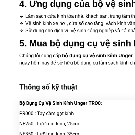
4. Ứng dụng của bộ vệ sin
🔹 Làm sạch cửa kính tòa nhà, khách sạn, trung tâm 
🔹 Vệ sinh kính xe hơi, cửa sổ cao tầng, vách kính vă
🔹 Sử dụng cho dịch vụ vệ sinh công nghiệp và cá nh
5. Mua bộ dụng cụ vệ sinh
Chúng tôi cung cấp
bộ dụng cụ vệ sinh kính Unger
ngay hôm nay để sở hữu bộ dụng cụ làm sạch kính chuy
Thông số kỹ thuật
Bộ Dụng Cụ Vệ Sinh Kính Unger TRO0:
PR000 : Tay cầm gạt kính
NE250 : Lưỡi gạt kính, 25cm
NE350 : Lưỡi gạt kính, 35cm