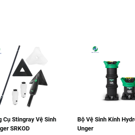
Sinh Kính HydroPower
Bộ Thanh Gạt Kính v
Unger