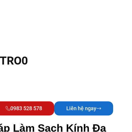
r TRO0
0983 528 578
Liên hệ ngay
háp Làm Sạch Kính Đa