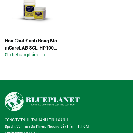
Hóa Chất Đánh Bóng Mờ
mCareLAB SCL-HP100
Honing Powder
Chi tiết sản phẩm
CÔNG TY TNHH TM HÀNH TINH XANH
Địa chỉ:
33 Phan Bá Phiến, Phường Bảy Hiền, TP.HCM