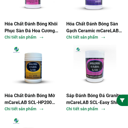
Hóa Chất Đánh Bóng Khôi
Hóa Chất Đánh Bóng Sàn
Phục Sàn Đá Hoa Cương
Gạch Ceramic mCareLAB
mCareLAB SCL-GP20
Chi tiết sản phẩm
SCL-Tile #2 Polishing
Chi tiết sản phẩm
Granite Polishing Powder
Powder
Hóa Chất Đánh Bóng Mờ
Sáp Đánh Bóng Đá Granite
mCareLAB SCL-HP200
mCareLAB SCL-Easy Shine
Honing Powder
Chi tiết sản phẩm
Chi tiết sản phẩm