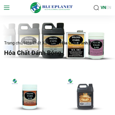
VN
EN
Trang chủ
Hóa Chất Xử Lý Đá
Hóa Chất Đánh Bóng
H
ó
a
C
h
ấ
t
Đ
á
n
h
B
ó
n
g