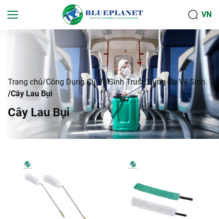
VN
Trang chủ
Công Dụng Cụ Vệ Sinh Trust
Dụng Cụ Vệ Sinh
Cây Lau Bụi
C
â
y
L
a
u
B
ụ
i