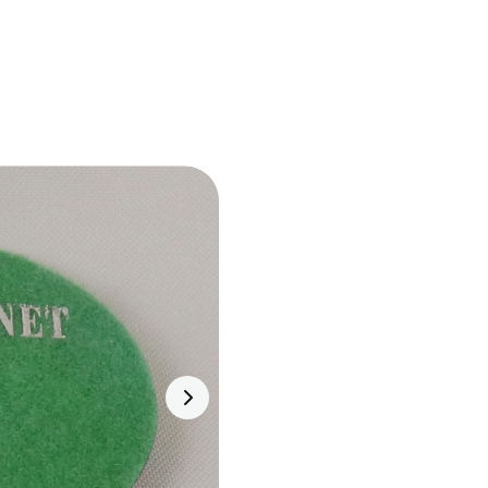
Hotline
ên hệ
VN
EN
0983 528 578