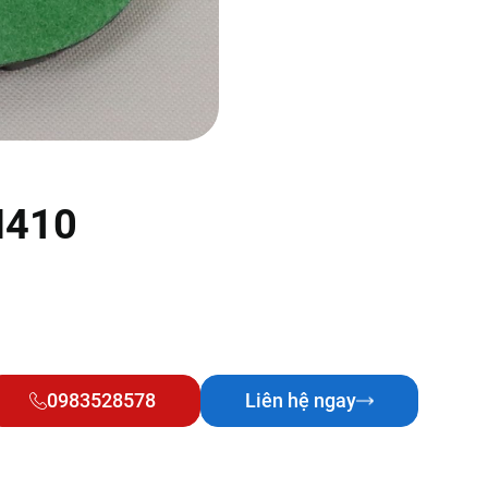
H410
0983528578
Liên hệ ngay