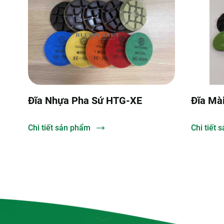
E
Đĩa Mài Đá Granite 3FP-4
Đ
Chi tiết sản phẩm
C