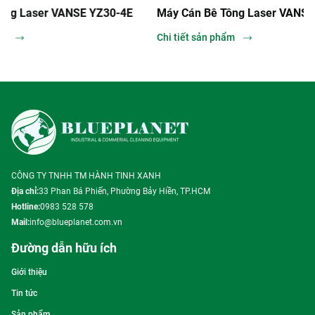
4E
Máy Cán Bê Tông Laser VANSE DZ25-2
Máy Cán B
Chi tiết sản phẩm
Chi tiết sản
CÔNG TY TNHH TM HÀNH TINH XANH
Địa chỉ:
33 Phan Bá Phiến, Phường Bảy Hiền, TP.HCM
Hotline:
0983 528 578
Mail:
info@blueplanet.com.vn
Đường dẫn hữu ích
Giới thiệu
Tin tức
Sản phẩm