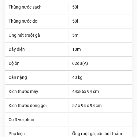
Thùng nước sạch
50l
Thùng nước dơ
50l
Ống hút (ruột gà
5m
Dây điện
10m
Độ ồn
62dB(A)
Cân nặng
43 kg
Kích thước máy
44x86x 94 cm
Kích thước đóng gói
57 x 94 x 98 cm
Có 3 vòi phun
Phụ kiện
Ống ruột gà, cần hút thảm