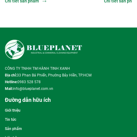
ẩm
Chi tiết sản phẩm
CÔNG TY TNHH TM HÀNH TINH XANH
Địa chỉ:
33 Phan Bá Phiến, Phường Bảy Hiền, TP.HCM
Hotline:
0983 528 578
Mail:
info@blueplanet.com.vn
Đường dẫn hữu ích
Giới thiệu
Tin tức
Sản phẩm