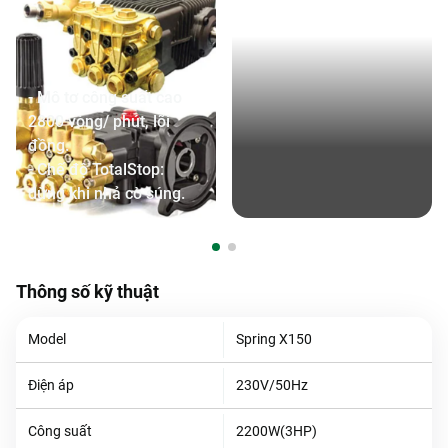
- Mô tơ công suất cao
2800 vòng/ phút, lõi
đồng.
- Chế độ TotalStop:
dừng khi nhả cò súng.
Thông số kỹ thuật
Model
Spring X150
Điện áp
230V/50Hz
Công suất
2200W(3HP)