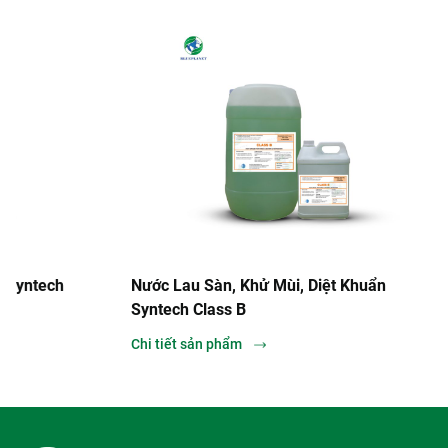
Nước Lau Sàn, Khử Mùi, Diệt Khuẩn
Viên Khử 
Syntech Class B
Chi tiết s
Chi tiết sản phẩm