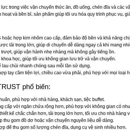
lực trong việc vận chuyển thức ăn, đồ uống, chén đĩa và các vậ
nh hoạt và bền bỉ, sản phẩm giúp tối ưu hóa quy trình phục vụ, g
hoặc hợp kim nhôm cao cấp, đảm bảo độ bền và khả năng chịu 
ợc tải trọng lớn, giúp di chuyển dễ dàng ngay cả khi mang nhi
trượt, giúp vận hành nhẹ nhàng mà không gây tiếng ồn.
khoa học, giúp tối ưu không gian lưu trữ và vận chuyển.
 lau chùi nhanh chóng sau mỗi lần sử dụng.
ợp tay cầm tiện lợi, chiều cao vừa phải, phù hợp với mọi loại h
TRUST phổ biến:
chuẩn, phù hợp với nhà hàng, khách sạn, tiệc buffet.
g cấp với ngăn chứa rộng hơn, phù hợp với không gian có nhu
hiết kế chắc chắn hơn, tải trọng lớn hơn, tối ưu cho nhà hàng 
úp thu gom đồ dơ hoặc vận chuyển nguyên liệu dễ dàng.
ợp để thu gom số lượng chén đĩa, dụng cụ vệ sinh nhiều hơn.