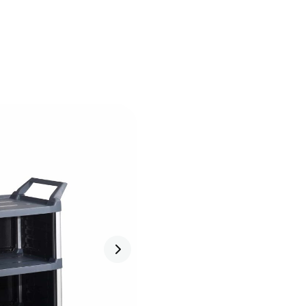
Hotline
iên hệ
VN
0983 528 578