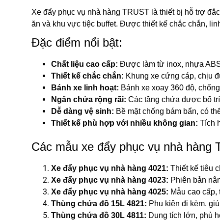
Xe đẩy phục vụ nhà hàng TRUST là thiết bị hỗ trợ đắc 
ăn và khu vực tiệc buffet. Được thiết kế chắc chắn, li
Đặc điểm nổi bật:
Chất liệu cao cấp:
Được làm từ inox, nhựa ABS 
Thiết kế chắc chắn:
Khung xe cứng cáp, chịu đư
Bánh xe linh hoạt:
Bánh xe xoay 360 độ, chống 
Ngăn chứa rộng rãi:
Các tầng chứa được bố trí 
Dễ dàng vệ sinh:
Bề mặt chống bám bẩn, có thể
Thiết kế phù hợp với nhiều không gian:
Tích h
Các mẫu xe đẩy phục vụ nhà hàng 
Xe đẩy phục vụ nhà hàng 4021:
Thiết kế tiêu 
Xe đẩy phục vụ nhà hàng 4023:
Phiên bản nân
Xe đẩy phục vụ nhà hàng 4025:
Mẫu cao cấp, t
Thùng chứa đồ 15L 4821:
Phụ kiện đi kèm, gi
Thùng chứa đồ 30L 4811:
Dung tích lớn, phù h