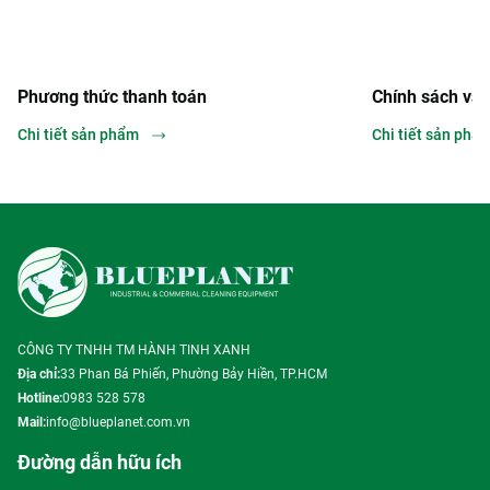
thanh toán
Chính sách vận chuyển và lắp đ
ẩm
Chi tiết sản phẩm
CÔNG TY TNHH TM HÀNH TINH XANH
Địa chỉ:
33 Phan Bá Phiến, Phường Bảy Hiền, TP.HCM
Hotline:
0983 528 578
Mail:
info@blueplanet.com.vn
Đường dẫn hữu ích