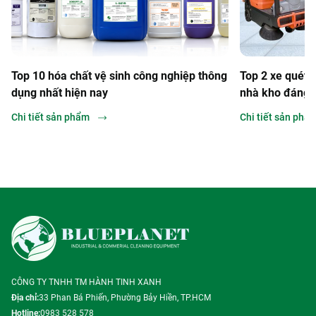
 10 hóa chất vệ sinh công nghiệp thông
Top 2 xe quét rác ngồ
g nhất hiện nay
nhà kho đáng đầu tư
tiết sản phẩm
Chi tiết sản phẩm
CÔNG TY TNHH TM HÀNH TINH XANH
Địa chỉ:
33 Phan Bá Phiến, Phường Bảy Hiền, TP.HCM
Hotline:
0983 528 578