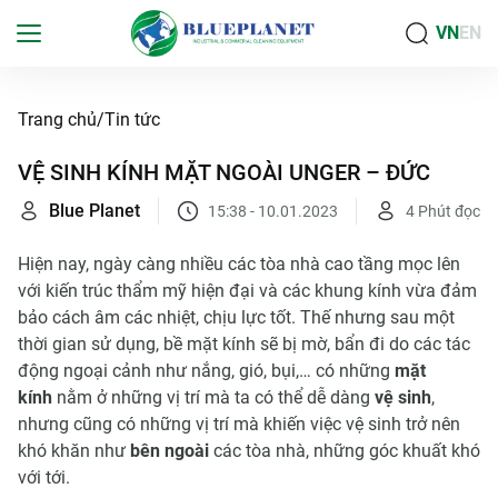
VN
EN
Trang chủ
Tin tức
VỆ SINH KÍNH MẶT NGOÀI UNGER – ĐỨC
Blue Planet
15:38 - 10.01.2023
4
Phút đọc
Hiện nay, ngày càng nhiều các tòa nhà cao tầng mọc lên
với kiến trúc thẩm mỹ hiện đại và các khung kính vừa đảm
bảo cách âm các nhiệt, chịu lực tốt. Thế nhưng sau một
thời gian sử dụng, bề mặt kính sẽ bị mờ, bẩn đi do các tác
động ngoại cảnh như nắng, gió, bụi,… có những
mặt
kính
nằm ở những vị trí mà ta có thể dễ dàng
vệ sinh
,
nhưng cũng có những vị trí mà khiến việc vệ sinh trở nên
khó khăn như
bên ngoài
các tòa nhà, những góc khuất khó
với tới.