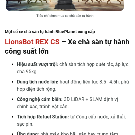
Tiêu chí chọn mua xe chà sàn tự hành
Một số xe chà sàn tự hành BluePlanet cung cấp
LionsBot REX CS
– Xe chà sàn tự hành
công suất lớn
Hiệu suất vượt trội:
chà sàn tích hợp quét rác, áp lực
chà 95kg.
Dung tích nước lớn:
hoạt động liên tục 3.5–4.5h, phù
hợp diện tích rộng.
Công nghệ cảm biến:
3D LiDAR + SLAM định vị
chính xác, tránh vật cản.
Tích hợp Refuel Station:
tự động cấp nước, xả thải,
sạc pin.
Ứng dụng:
nhà máy, kho bãi, sân bay, trung tâm