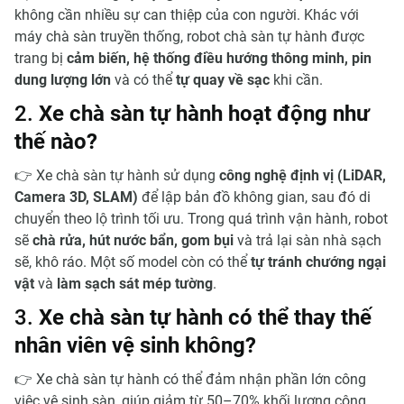
không cần nhiều sự can thiệp của con người. Khác với
máy chà sàn truyền thống, robot chà sàn tự hành được
trang bị
cảm biến, hệ thống điều hướng thông minh, pin
dung lượng lớn
và có thể
tự quay về sạc
khi cần.
2.
Xe chà sàn tự hành hoạt động như
thế nào?
👉 Xe chà sàn tự hành sử dụng
công nghệ định vị (LiDAR,
Camera 3D, SLAM)
để lập bản đồ không gian, sau đó di
chuyển theo lộ trình tối ưu. Trong quá trình vận hành, robot
sẽ
chà rửa, hút nước bẩn, gom bụi
và trả lại sàn nhà sạch
sẽ, khô ráo. Một số model còn có thể
tự tránh chướng ngại
vật
và
làm sạch sát mép tường
.
3.
Xe chà sàn tự hành có thể thay thế
nhân viên vệ sinh không?
👉 Xe chà sàn tự hành có thể đảm nhận phần lớn công
việc vệ sinh sàn, giúp giảm từ 50–70% khối lượng công