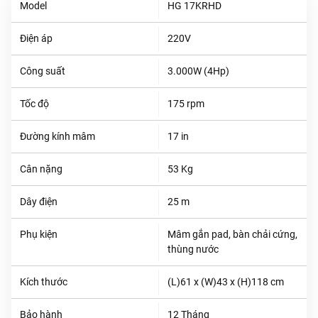
Model
HG 17KRHD
Điện áp
220V
Công suất
3.000W (4Hp)
Tốc độ
175 rpm
Đường kính mâm
17 in
Cân nặng
53 Kg
Dây điện
25 m
Phụ kiện
Mâm gắn pad, bàn chải cứng,
thùng nước
Kích thước
(L)61 x (W)43 x (H)118 cm
Bảo hành
12 Tháng