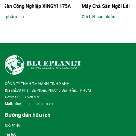
GYI 175A
Máy Chà Sàn Ngồi Lái Fimap MR85B
Máy
Chi tiết sản phẩm
Chi 
CÔNG TY TNHH TM HÀNH TINH XANH
Địa chỉ:
33 Phan Bá Phiến, Phường Bảy Hiền, TP.HCM
Hotline:
0983 528 578
Mail:
info@blueplanet.com.vn
Đường dẫn hữu ích
Giới thiệu
Tin tức