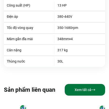
Công suất (HP)
13 HP
Điện áp
380-440V
Tốc độ vòng quay
350-1680rpm
Mâm gắn đĩa mài
348mm×4
Cân nặng
317 kg
Thùng nước
30L
Sản phẩm liên quan
Xem tất cả