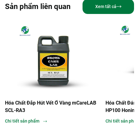
Sản phẩm liên quan
Xem tất cả
ất Đắp Hút Vết Ố Vàng mCareLAB
Hóa Chất Đánh Bóng Mờ
A3
HP100 Honing Powder
 sản phẩm
Chi tiết sản phẩm