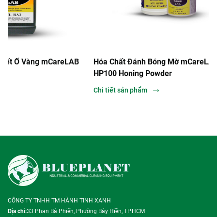
CareLAB
Hóa Chất Đánh Bóng Mờ mCareLAB SCL-
Hóa C
HP100 Honing Powder
Rust 
Chi tiết sản phẩm
Chi ti
CÔNG TY TNHH TM HÀNH TINH XANH
Địa chỉ:
33 Phan Bá Phiến, Phường Bảy Hiền, TP.HCM