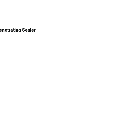
Hotline
ên hệ
VN
EN
0983 528 578
netrating Sealer