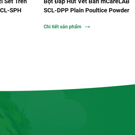
 Sét Trên
Bột Đắp Hút Vết Bẩn mCareLAB
CL-SPH
SCL-DPP Plain Poultice Powder
Chi tiết sản phẩm