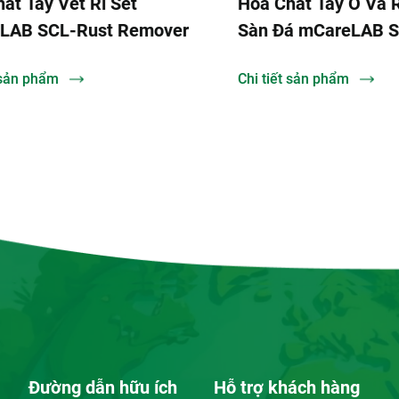
t Tẩy Vết Rỉ Sét
Hóa Chất Tẩy Ố Và Rỉ
AB SCL-Rust Remover
Sàn Đá mCareLAB S
 sản phẩm
Chi tiết sản phẩm
Đường dẫn hữu ích
Hỗ trợ khách hàng