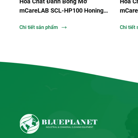
Hóa Chất Đánh Bóng Mờ
Hóa Chấ
mCareLAB SCL-HP100 Honing
mCareL
Powder
Chi tiết sản phẩm
Chi tiết