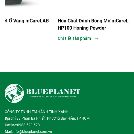
CareLAB
Hóa Chất Đánh Bóng Mờ mCareLAB SCL-
Hóa C
HP100 Honing Powder
Rust 
Chi tiết sản phẩm
Chi ti
CÔNG TY TNHH TM HÀNH TINH XANH
Địa chỉ:
33 Phan Bá Phiến, Phường Bảy Hiền, TP.HCM
Hotline:
0983 528 578
Mail:
info@blueplanet.com.vn